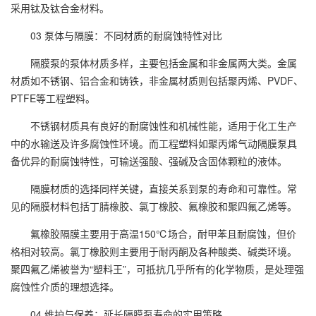
采用钛及钛合金材料。
03 泵体与隔膜：不同材质的耐腐蚀特性对比
隔膜泵的泵体材质多样，主要包括金属和非金属两大类。金属
材质如不锈钢、铝合金和铸铁，非金属材质则包括聚丙烯、PVDF、
PTFE等工程塑料。
不锈钢材质具有良好的耐腐蚀性和机械性能，适用于化工生产
中的水输送及许多腐蚀性环境。而工程塑料如聚丙烯气动隔膜泵具
备优异的耐腐蚀特性，可输送强酸、强碱及含固体颗粒的液体。
隔膜材质的选择同样关键，直接关系到泵的寿命和可靠性。常
见的隔膜材料包括丁腈橡胶、氯丁橡胶、氟橡胶和聚四氟乙烯等。
氟橡胶隔膜主要用于高温150℃场合，耐甲苯且耐腐蚀，但价
格相对较高。氯丁橡胶则主要用于耐丙酮及各种酸类、碱类环境。
聚四氟乙烯被誉为“塑料王”，可抵抗几乎所有的化学物质，是处理强
腐蚀性介质的理想选择。
04 维护与保养：延长隔膜泵寿命的实用策略